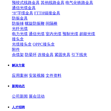
预绞式线路金具
其他线路金具
电气化铁路金具
通信光缆金具
“8”字缆金具
FTTH锚接金具
防振金具
防振锤
螺旋防振鞭
间隔棒
光纤光缆
电力光缆
通信光缆
室内光缆
预制光缆
超能光缆
接头盒
光缆接头盒
OPPC接头盒
附件
余缆架
防晕环
连接金具
紧固夹具
引下线夹
解决方案
应用案例
安装视频
文件资料
新闻动态
公司新闻
展会活动
人才招聘