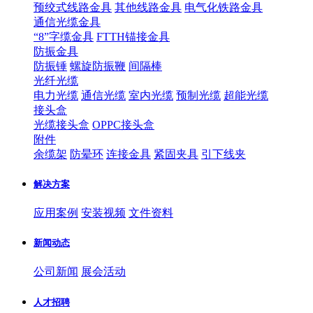
预绞式线路金具
其他线路金具
电气化铁路金具
通信光缆金具
“8”字缆金具
FTTH锚接金具
防振金具
防振锤
螺旋防振鞭
间隔棒
光纤光缆
电力光缆
通信光缆
室内光缆
预制光缆
超能光缆
接头盒
光缆接头盒
OPPC接头盒
附件
余缆架
防晕环
连接金具
紧固夹具
引下线夹
解决方案
应用案例
安装视频
文件资料
新闻动态
公司新闻
展会活动
人才招聘