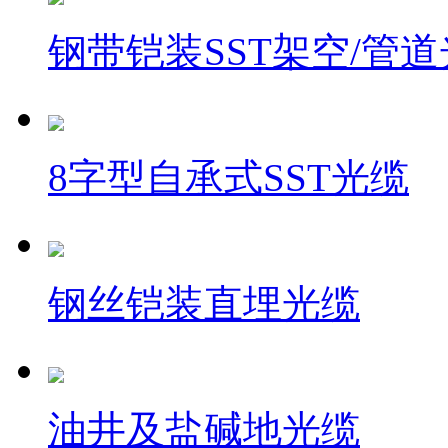
钢带铠装SST架空/管
8字型自承式SST光缆
钢丝铠装直埋光缆
油井及盐碱地光缆