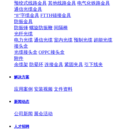
预绞式线路金具
其他线路金具
电气化铁路金具
通信光缆金具
“8”字缆金具
FTTH锚接金具
防振金具
防振锤
螺旋防振鞭
间隔棒
光纤光缆
电力光缆
通信光缆
室内光缆
预制光缆
超能光缆
接头盒
光缆接头盒
OPPC接头盒
附件
余缆架
防晕环
连接金具
紧固夹具
引下线夹
解决方案
应用案例
安装视频
文件资料
新闻动态
公司新闻
展会活动
人才招聘