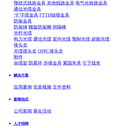
预绞式线路金具
其他线路金具
电气化铁路金具
通信光缆金具
“8”字缆金具
FTTH锚接金具
防振金具
防振锤
螺旋防振鞭
间隔棒
光纤光缆
电力光缆
通信光缆
室内光缆
预制光缆
超能光缆
接头盒
光缆接头盒
OPPC接头盒
附件
余缆架
防晕环
连接金具
紧固夹具
引下线夹
解决方案
应用案例
安装视频
文件资料
新闻动态
公司新闻
展会活动
人才招聘