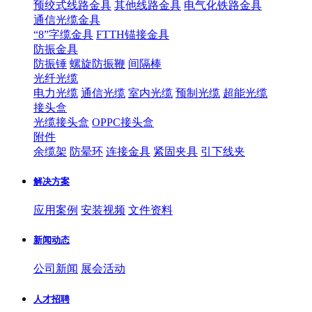
预绞式线路金具
其他线路金具
电气化铁路金具
通信光缆金具
“8”字缆金具
FTTH锚接金具
防振金具
防振锤
螺旋防振鞭
间隔棒
光纤光缆
电力光缆
通信光缆
室内光缆
预制光缆
超能光缆
接头盒
光缆接头盒
OPPC接头盒
附件
余缆架
防晕环
连接金具
紧固夹具
引下线夹
解决方案
应用案例
安装视频
文件资料
新闻动态
公司新闻
展会活动
人才招聘