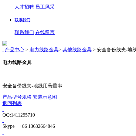
人才招聘
员工风采
联系我们
联系我们
在线留言
产品中心
>
电力线路金具
>
其他线路金具
>
安全备份线夹-地
电力线路金具
安全备份线夹-地线用悬垂串
产品型号规格
安装示意图
返回列表
QQ:1411255710
Skype：+86 13632664846